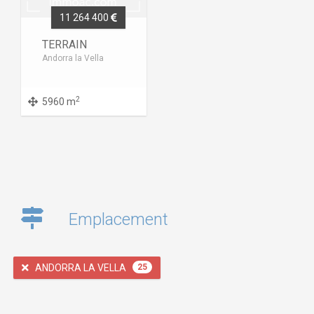
11 264 400
TERRAIN
Andorra la Vella
2
5960 m
Emplacement
ANDORRA LA VELLA
25