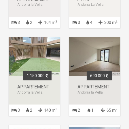
Andorra la Vella
Andorra La Vella
2
2
3
2
104 m
3
4
300 m
1 150 000
690 000
APPARTEMENT
APPARTEMENT
Andorra la Vella
Andorra la Vella
2
2
3
2
140 m
2
1
65 m