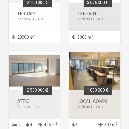
2 100 000
3 675 000
TERRAIN
TERRAIN
Andorra La Vella
Andorra La Vella
2
2
20000 m
9000 m
2 500 000
1 800 000
ATTIC
LOCAL-COMM
Andorra La Vella
Andorra La Vella
2
2
4
4
495 m
3
307 m