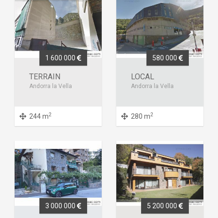
1 600 000
580 000
TERRAIN
LOCAL
Andorra la Vella
Andorra la Vella
2
2
244 m
280 m
3 000 000
5 200 000