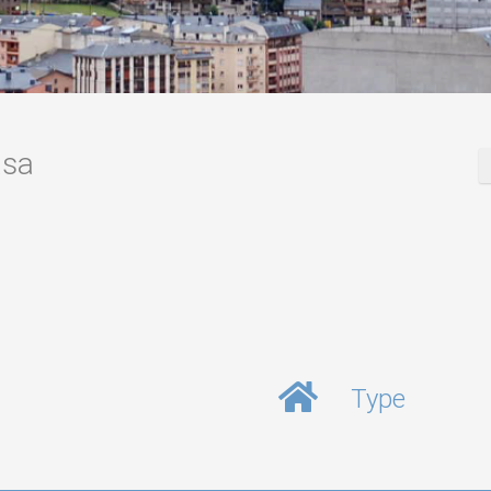
asa
Type