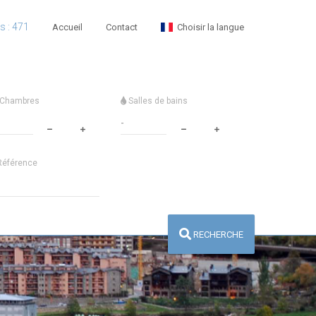
es : 471
Accueil
Contact
Choisir la langue
Chambres
Salles de bains
éférence
RECHERCHE