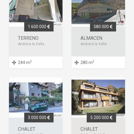
1 600 000
580 000
TERRENO
ALMACEN
Andorra la Vella
Andorra la Vella
2
2
244 m
280 m
3 000 000
5 200 000
CHALET
CHALET