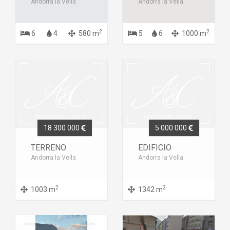
Andorra la Vella
Andorra la Vella
2
2
6
4
580 m
5
6
1000 m
18 300 000
5 000 000
TERRENO
EDIFICIO
Andorra la Vella
Andorra la Vella
2
2
1003 m
1342 m