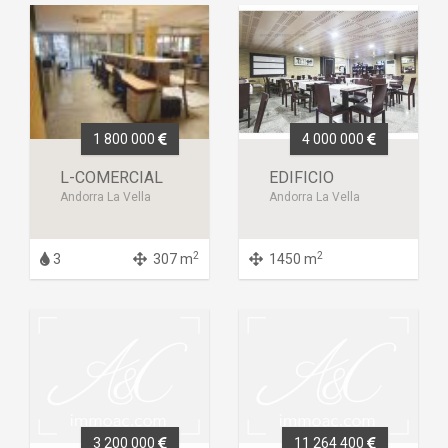
1 800 000
4 000 000
L-COMERCIAL
EDIFICIO
Andorra La Vella
Andorra La Vella
2
2
3
307 m
1450 m
3 200 000
11 264 400