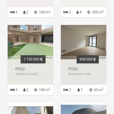
2
2
3
2
104 m
3
4
300 m
1 150 000
690 000
PISO
PISO
Andorra la Vella
Andorra la Vella
2
2
3
2
140 m
2
1
65 m