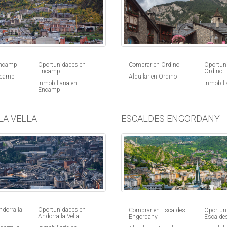
Comprar en Ordino
Oportun
Encamp
Oportunidades en
Ordino
Encamp
Alquilar en Ordino
ncamp
Inmobili
Inmobiliaria en
Encamp
LA VELLA
ESCALDES ENGORDANY
dorra la
Oportunidades en
Comprar en Escaldes
Oportun
Andorra la Vella
Engordany
Escalde