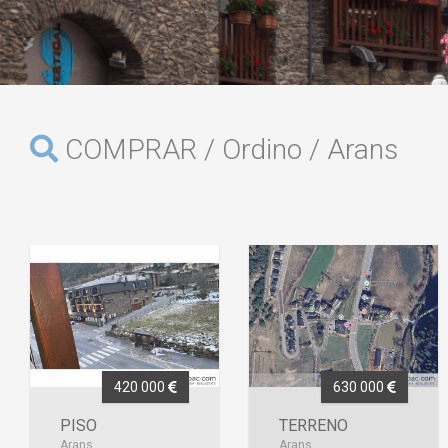
COMPRAR / Ordino / Arans
420 000
630 000
PISO
TERRENO
Arans
Arans