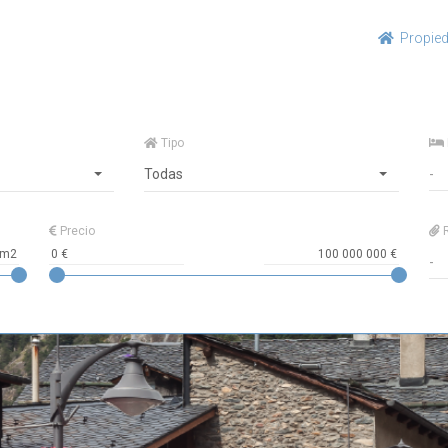
Propie
Tipo
Todas
Precio
R