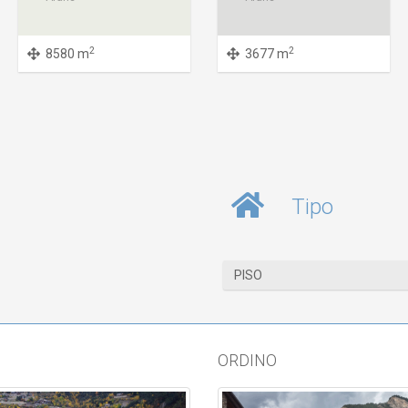
2
2
8580 m
3677 m
Tipo
PISO
ORDINO