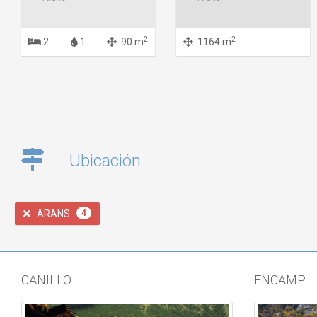
2
2
2
1
90 m
1164 m
Ubicación
ARANS
4
CANILLO
ENCAMP