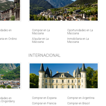
idades en
Comprar en La
Oportunidades en La
Massana
Massana
aria en Ordino
Alquilar en La
Inmobiliaria en La
Massana
Massana
INTERNACIONAL
Comprar en Espana
Comprar en Argentina
idades en
s Engordany
Comprar en Francia
Comprar en Brasil