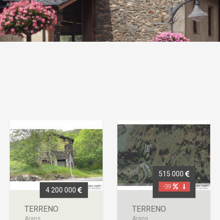
515 000
-39
4 200 000
TERRENO
TERRENO
Arans
Arans