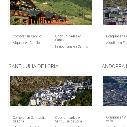
Comprar en Canillo
Oportunidades en
Comprar en 
Canillo
Alquilar en Canillo
Alquilar en E
Inmobiliaria en Canillo
SANT JULIA DE LORIA
ANDORRA 
Comprar en An
Comprar en Sant Julia
Oportunidades en
Vella
de Loria
Sant Julia de Loria