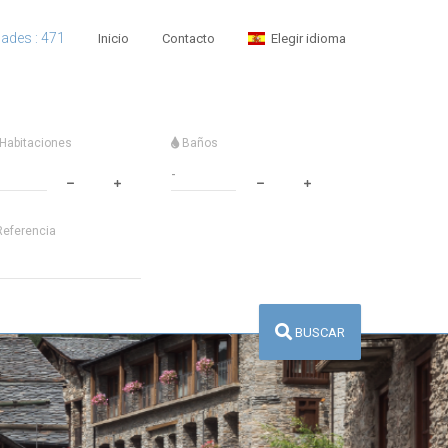
dades : 471
Inicio
Contacto
Elegir idioma
Habitaciones
Baños
eferencia
BUSCAR