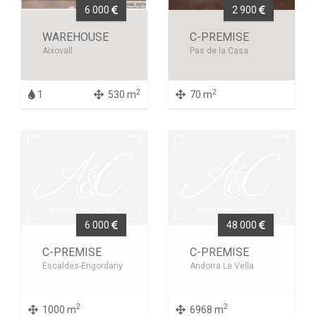
6 000
2 900
WAREHOUSE
C-PREMISE
Aixovall
Pas de la Casa
2
2
1
530 m
70 m
6 000
48 000
C-PREMISE
C-PREMISE
Escaldes-Engordany
Andorra La Vella
2
2
1000 m
6968 m