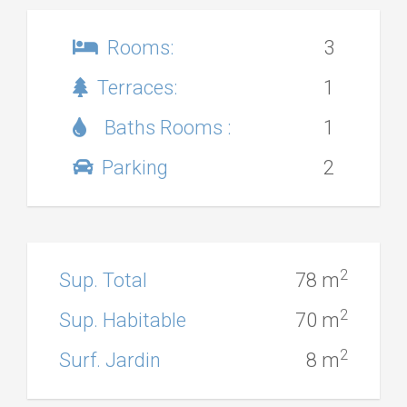
Rooms:
3
Terraces:
1
Baths Rooms :
1
Parking
2
2
Sup. Total
78 m
2
Sup. Habitable
70 m
2
Surf. Jardin
8 m