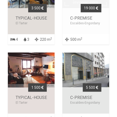
3 500
19 000
TYPICAL-HOUSE
C-PREMISE
El Tarter
Escaldes-Engordany
2
2
4
3
220 m
500 m
1 500
5 500
TYPICAL-HOUSE
C-PREMISE
El Tarter
Escaldes-Engordany