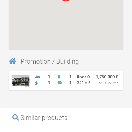
Promotion / Building
3
1
floor 0
1,750,000 €
3
1
341 m²
5131.96€ /m²
Similar products