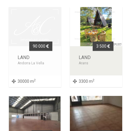
90 000
3 500
LAND
LAND
Andorra La Vella
Arans
2
2
30000 m
3300 m