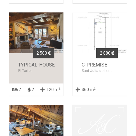
2 500
2 880
TYPICAL-HOUSE
C-PREMISE
El Tarter
Sant Julia de Loria
2
2
2
2
120 m
360 m