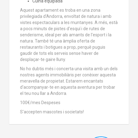
Cuina equipada
Aquest apartament es troba en una zona
privilegiada d'Andorra, envoltat de natura i amb
vistes espectaculars a les muntanyes. A més, està
a pocs minuts de pistes d'esquí i de rutes de
senderisme, ideal per als amants de l'esport i la
natura. També té una àmplia oferta de
restaurants i botigues a prop, perquè puguis
gaudir de tots els serveis sense haver de
desplaçar-te gaire lluny.
No ho dubtis més i concerta una visita amb un dels
nostres agents immobiliàris per conèixer aquesta
meravella de propietat. Estarem encantats
d'acompanyar-te en aquesta aventura per trobar
el teu nou llar a Andorra.
100€/mes Despeses
S'accepten mascotes i societats!