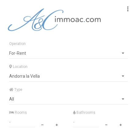
Operation
For-Rent
Location
Andorra la Vella
Type
All
Rooms
Bathrooms