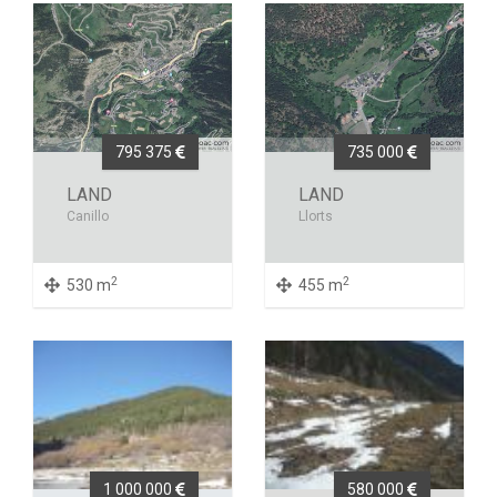
795 375
735 000
LAND
LAND
Canillo
Llorts
2
2
530 m
455 m
1 000 000
580 000