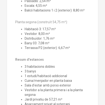
Passadís: 2,54 m²
Escala: 4,55 m²
Balcó habitacions 1 i 2 (exterior): 8,80 m²
Planta segona (construït 54,75 m²):
Habitació 3: 17,57 m²
Vestidor: 8,00 m²
Distribuïdor: 1,76 m²
Bany 03: 7,08 m²
Terrassa P2 (exterior): 6,67 m²
Resum d'estances
3 habitacions dobles
3 banys
1 estudi/habitació addicional
Cuina/menjador en planta baixa
Sala d'estar amb porxo exterior
Vestidor a la planta primera i a la planta
segona
Jardí privatiu de 57,21 m²
Aparcament privat al soterrani