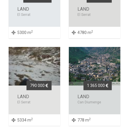
LAND
LAND
El Serrat
El Serrat
2
2
5300 m
4780 m
790 000
1 365 000
LAND
LAND
El Serrat
Can Diumenge
2
2
5334 m
778 m