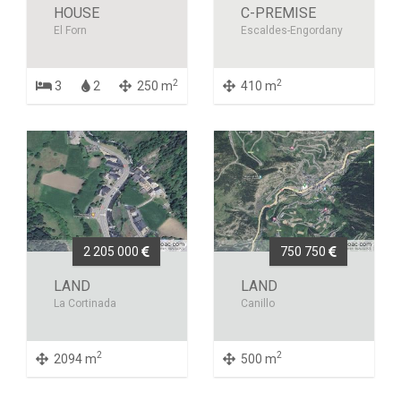
HOUSE
C-PREMISE
El Forn
Escaldes-Engordany
2
2
3
2
250 m
410 m
2 205 000
750 750
LAND
LAND
La Cortinada
Canillo
2
2
2094 m
500 m