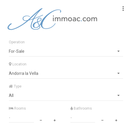
Operation
For-Sale
Location
Andorra la Vella
Type
All
Rooms
Bathrooms