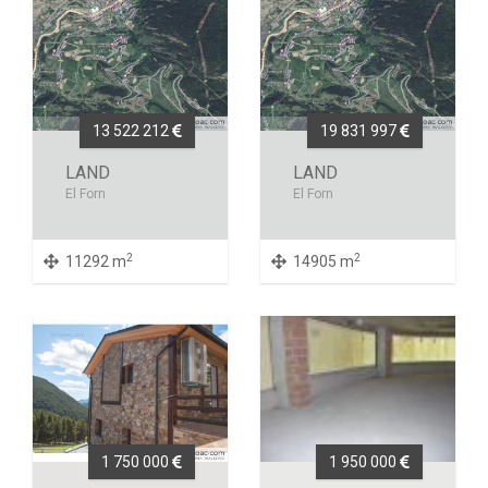
13 522 212
19 831 997
LAND
LAND
El Forn
El Forn
2
2
11292 m
14905 m
1 750 000
1 950 000