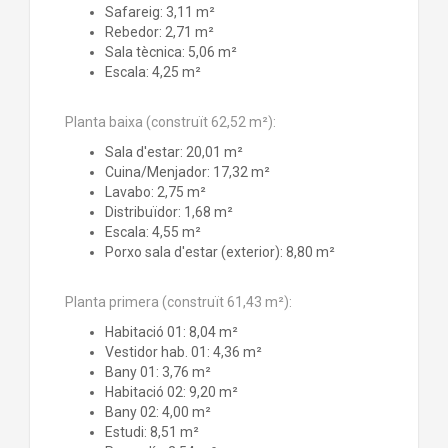
Safareig: 3,11 m²
Rebedor: 2,71 m²
Sala tècnica: 5,06 m²
Escala: 4,25 m²
Planta baixa (construït 62,52 m²):
Sala d'estar: 20,01 m²
Cuina/Menjador: 17,32 m²
Lavabo: 2,75 m²
Distribuïdor: 1,68 m²
Escala: 4,55 m²
Porxo sala d'estar (exterior): 8,80 m²
Planta primera (construït 61,43 m²):
Habitació 01: 8,04 m²
Vestidor hab. 01: 4,36 m²
Bany 01: 3,76 m²
Habitació 02: 9,20 m²
Bany 02: 4,00 m²
Estudi: 8,51 m²