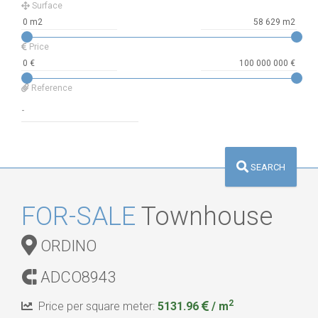
Surface
Price
Reference
SEARCH
FOR-SALE
Townhouse
ORDINO
ADCO8943
2
Price per square meter:
5131.96
/ m