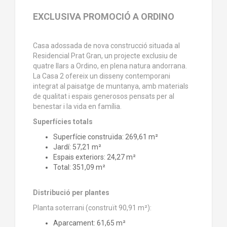
EXCLUSIVA PROMOCIÓ A ORDINO
Casa adossada de nova construcció situada al
Residencial Prat Gran, un projecte exclusiu de
quatre llars a Ordino, en plena natura andorrana.
La Casa 2 ofereix un disseny contemporani
integrat al paisatge de muntanya, amb materials
de qualitat i espais generosos pensats per al
benestar i la vida en família.
Superfícies totals
Superfície construïda: 269,61 m²
Jardí: 57,21 m²
Espais exteriors: 24,27 m²
Total: 351,09 m²
Distribució per plantes
Planta soterrani (construït 90,91 m²):
Aparcament: 61,65 m²