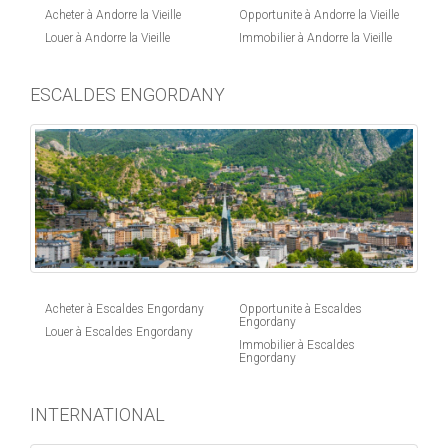
Acheter à Andorre la Vieille
Opportunite à Andorre la Vieille
Louer à Andorre la Vieille
Immobilier à Andorre la Vieille
ESCALDES ENGORDANY
Acheter à Escaldes Engordany
Opportunite à Escaldes
Engordany
Louer à Escaldes Engordany
Immobilier à Escaldes
Engordany
INTERNATIONAL