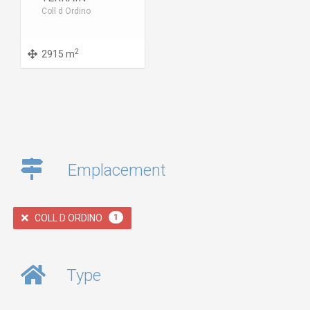
Coll d Ordino
2
2915 m
Emplacement
COLL D ORDINO
1
Type