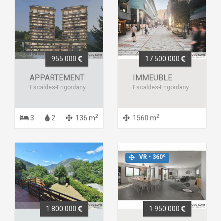
955 000
17 500 000
APPARTEMENT
IMMEUBLE
Escaldes-Engordany
Escaldes-Engordany
2
2
3
2
136 m
1560 m
VR - 360º
1 800 000
1 950 000