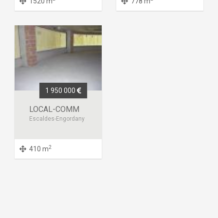
1520 m
778 m
1 950 000
LOCAL-COMM
Escaldes-Engordany
2
410 m