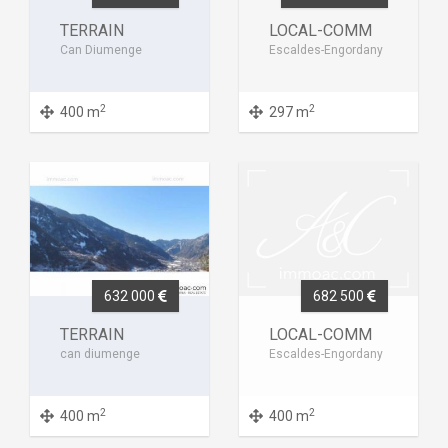
TERRAIN
LOCAL-COMM
Can Diumenge
Escaldes-Engordany
2
2
400 m
297 m
632 000
682 500
TERRAIN
LOCAL-COMM
can diumenge
Escaldes-Engordany
2
2
400 m
400 m