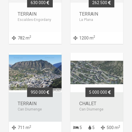
630 000
262 500
TERRAIN
TERRAIN
Escaldes-Engordany
La Plana
2
2
782 m
1200 m
950 000
5 000 000
TERRAIN
CHALET
Can Diumenge
Can Diumenge
2
2
711 m
5
5
500 m