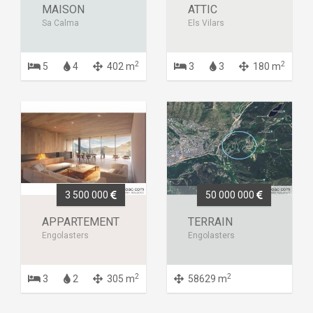
MAISON
ATTIC
Sa Calma
Els Vilars
2
2
5
4
402 m
3
3
180 m
3 500 000
50 000 000
APPARTEMENT
TERRAIN
Engolasters
Engolasters
2
2
3
2
305 m
58629 m