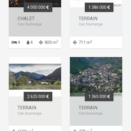
4 000 000
1 386 000
CHALET
TERRAIN
Can Diumenge
Can Diumenge
2
2
4
4
800 m
711 m
2 625 000
1 365 000
TERRAIN
TERRAIN
Can Diumenge
Can Diumenge
2
2