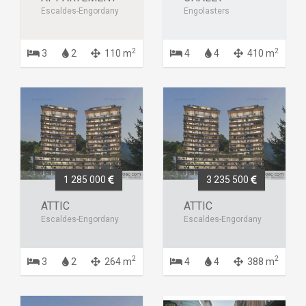
Escaldes-Engordany
Engolasters
2
2
3
2
110 m
4
4
410 m
1 285 000
3 235 500
ATTIC
ATTIC
Escaldes-Engordany
Escaldes-Engordany
2
2
3
2
264 m
4
4
388 m