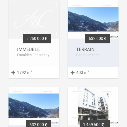
5 250 000
632 000
IMMEUBLE
TERRAIN
Escaldes-Engordany
Can Diumenge
2
2
1792 m
400 m
632 000
1 459 500