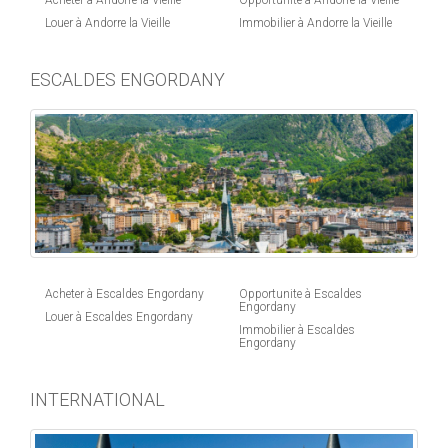
Acheter à Andorre la Vieille
Opportunite à Andorre la Vieille
Louer à Andorre la Vieille
Immobilier à Andorre la Vieille
ESCALDES ENGORDANY
Acheter à Escaldes Engordany
Opportunite à Escaldes
Engordany
Louer à Escaldes Engordany
Immobilier à Escaldes
Engordany
INTERNATIONAL