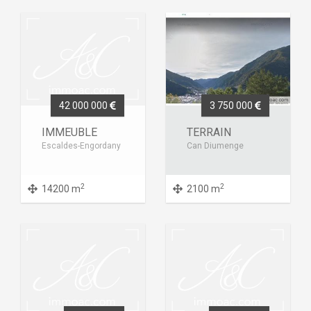
42 000 000
3 750 000
IMMEUBLE
TERRAIN
Escaldes-Engordany
Can Diumenge
2
2
14200 m
2100 m