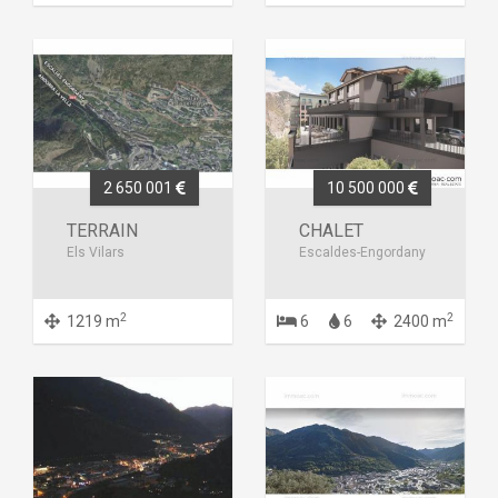
2 650 001
10 500 000
TERRAIN
CHALET
Els Vilars
Escaldes-Engordany
2
2
1219 m
6
6
2400 m