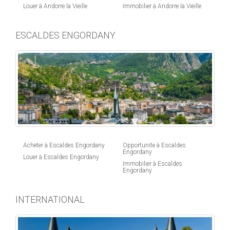
Louer à Andorre la Vieille
Immobilier à Andorre la Vieille
ESCALDES ENGORDANY
Acheter à Escaldes Engordany
Opportunite à Escaldes
Engordany
Louer à Escaldes Engordany
Immobilier à Escaldes
Engordany
INTERNATIONAL