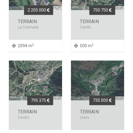
2 205 000
750 750
TERRAIN
TERRAIN
La Cortinada
Canillo
2
2
2094 m
500 m
795 375
735 000
TERRAIN
TERRAIN
Canillo
Llorts