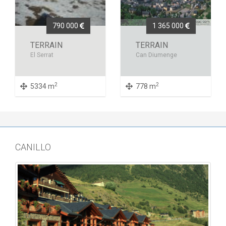
790 000
1 365 000
TERRAIN
TERRAIN
El Serrat
Can Diumenge
2
2
5334 m
778 m
CANILLO