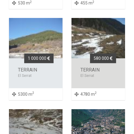
2
2
530 m
455 m
1 000 000
580 000
TERRAIN
TERRAIN
El Serrat
El Serrat
2
2
5300 m
4780 m