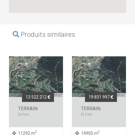
Produits similaires
13 522 212
19 831 997
TERRAIN
TERRAIN
El Forn
El Forn
2
2
11292 m
14905 m