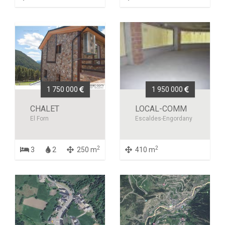
1 750 000
1 950 000
CHALET
LOCAL-COMM
El Forn
Escaldes-Engordany
2
2
3
2
250 m
410 m