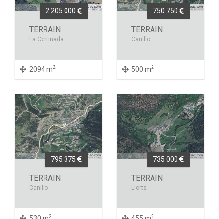
2 205 000
750 750
TERRAIN
TERRAIN
La Cortinada
Canillo
2
2
2094 m
500 m
795 375
735 000
TERRAIN
TERRAIN
Canillo
Llorts
2
2
530 m
455 m