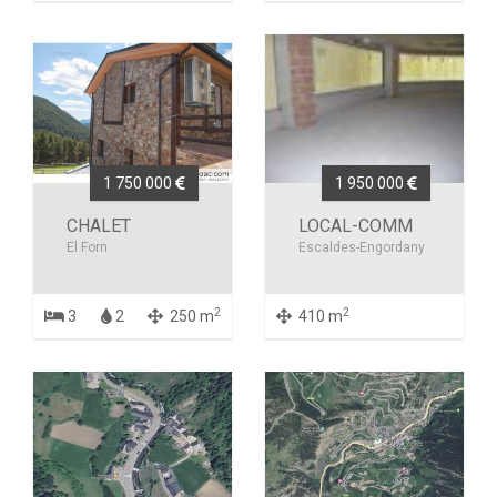
1 750 000
1 950 000
CHALET
LOCAL-COMM
El Forn
Escaldes-Engordany
2
2
3
2
250 m
410 m