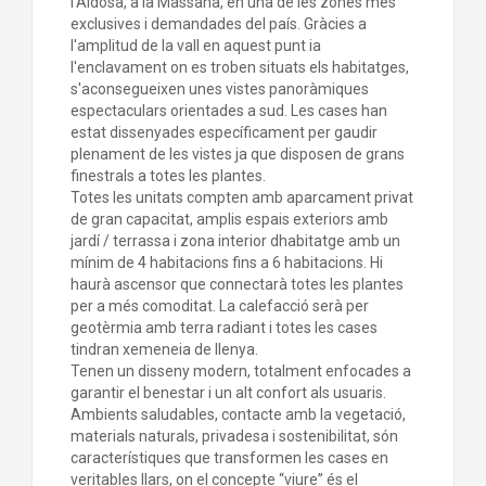
l’Aldosa, a la Massana, en una de les zones més
exclusives i demandades del país. Gràcies a
l'amplitud de la vall en aquest punt ia
l'enclavament on es troben situats els habitatges,
s'aconsegueixen unes vistes panoràmiques
espectaculars orientades a sud. Les cases han
estat dissenyades específicament per gaudir
plenament de les vistes ja que disposen de grans
finestrals a totes les plantes.
Totes les unitats compten amb aparcament privat
de gran capacitat, amplis espais exteriors amb
jardí / terrassa i zona interior dhabitatge amb un
mínim de 4 habitacions fins a 6 habitacions. Hi
haurà ascensor que connectarà totes les plantes
per a més comoditat. La calefacció serà per
geotèrmia amb terra radiant i totes les cases
tindran xemeneia de llenya.
Tenen un disseny modern, totalment enfocades a
garantir el benestar i un alt confort als usuaris.
Ambients saludables, contacte amb la vegetació,
materials naturals, privadesa i sostenibilitat, són
característiques que transformen les cases en
veritables llars, on el concepte “viure” és el