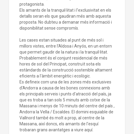
protagonista.
Els amants de la tranquil·litat i l'exclusivitat en els
detalls seran els que gaudiran més amb aquesta
proposta. No dubteu a demanar més informació i
disponibilitat sense compromís.
Les cases estan situades al punt de més sol i
millors vistes, entre l’Aldosa i Anyós, en un entorn
que permet gaudir de la natura i la tranquil·litat.
Probablement és el conjunt residencial de més
hores de sol del Principat, construït sota els
estàndards de la construcció sostenible altament
eficients a l'àmbit energètic i ecològic.
Es defineix com una de les zones més exclusives
d'Andorra a causa de les bones connexions amb
els principals serveis i punts d'atracció del país, ja
que es troba a tan sols 5 minuts amb cotxe de la
Massana i menys de 10 minuts del centre del país ,
Andorra la Vella / Escaldes. El domini esquiable de
Vallnord també és molt a prop, al centre de la
Massana, així doncs, els amants de l'esquí
trobaran grans avantatges a viure aquí.