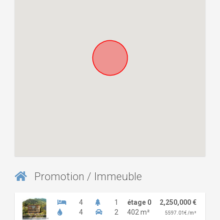
Promotion / Immeuble
4
1
étage 0
2,250,000 €
4
2
402 m²
5597.01€ /m²