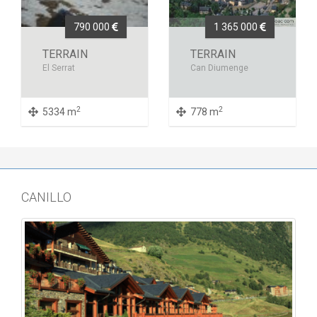
790 000
1 365 000
TERRAIN
TERRAIN
El Serrat
Can Diumenge
2
2
5334 m
778 m
CANILLO