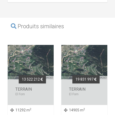
Produits similaires
13 522 212
19 831 997
TERRAIN
TERRAIN
El Forn
El Forn
2
2
11292 m
14905 m