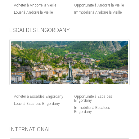
Acheter à Andorre la Vieille
Opportunite à Andorre la Vieille
Louer à Andorre la Vieille
Immobilier à Andorre la Vieille
ESCALDES ENGORDANY
Acheter à Escaldes Engordany
Opportunite à Escaldes
Engordany
Louer à Escaldes Engordany
Immobilier à Escaldes
Engordany
INTERNATIONAL